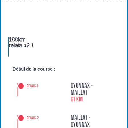
100km
relais x2 !
Détail de la course :
oyonnax -
Relais 1
Maillat
61 km
Maillat -
Relais 2
Oyonnax