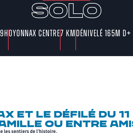
solo
19h
Oyonnax centre
7 km
Dénivelé 165m D+
 et le défilé du 11
amille ou entre ami
 les sentiers de l’histoire.