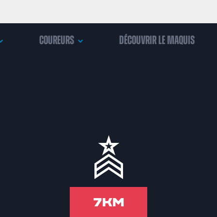
Coureurs
Découvrir le maquis
7km